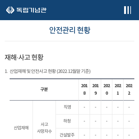
본문 바로가기
안전관리 현황
재해·사고 현황
1.
산업재해 및 안전사고 현황 (2022. 12월말 기준)
201
201
202
202
202
구분
8
9
0
1
2
직영
-
-
-
-
-
하청
-
-
-
-
-
사고
산업재해
사망자수
건설발주
-
-
-
-
-