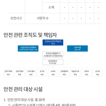
소계
-
-
-
-
-
안전사고
사망자 수
-
-
-
-
-
안전 관련 조직도 및 책임자
산
업
안전 관리 대상 시설
안
전
1.
안전 관리 대상 시설 : 총 20개
보
가 .
시특법*상 시설물 12개소 (제2종 4개, 제3종 8개)