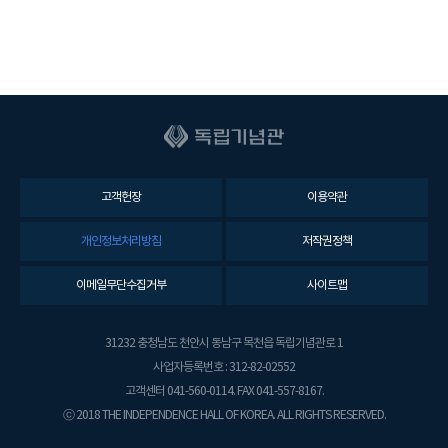
안
전
보
건
관
리
책
임
자
고객헌장
이용약관
(
관
개인정보처리방침
저작권정책
장
)
이메일무단수집거부
사이트맵
사
무
31232 충청남도 천안시 동남구 목천읍 독립기념관로 1
처
장
사업자등록번호 : 312-82-02552
(
고객센터 041-560-0114. FAX 041-557-8167.
관
ⓒ 2018 THE INDEPENDENCE HALL OF KOREA. ALL RIGHTS RESERVED.
장