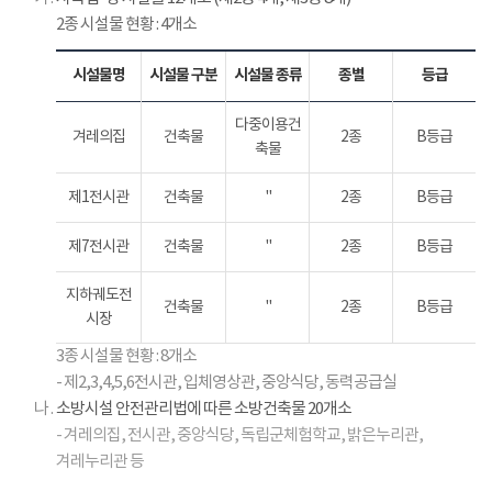
건
2종 시설물 현황 : 4개소
위
원
회
시설물명
시설물 구분
시설물 종류
종별
등급
(
노
다중이용건
겨레의집
건축물
2종
B등급
사
축물
대
표
제1전시관
건축물
"
2종
B등급
및
대
제7전시관
건축물
"
2종
B등급
표
가
지하궤도전
건축물
"
2종
B등급
지
시장
명
3종 시설물 현황 : 8개소
하
- 제2,3,4,5,6전시관, 입체영상관, 중앙식당, 동력공급실
는
나 .
소방시설 안전관리법에 따른 소방건축물 20개소
각
- 겨레의집, 전시관, 중앙식당, 독립군체험학교, 밝은누리관,
8
인
겨레누리관 등
)