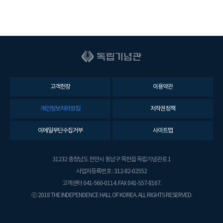
고객헌장
이용약관
개인정보처리방침
저작권정책
이메일무단수집거부
사이트맵
31232 충청남도 천안시 동남구 목천읍 독립기념관로 1
사업자등록번호 : 312-82-02552
고객센터 041-560-0114. FAX 041-557-8167.
ⓒ 2018 THE INDEPENDENCE HALL OF KOREA. ALL RIGHTS RESERVED.