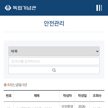
본문 바로가기
안전관리
총:
83
건 / 금일:
0
건
번호
제목
작성자
작성일
조회수
안전환경
2026-