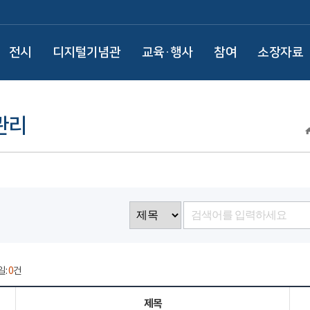
전시
디지털기념관
교육·행사
참여
소장자료
관리
일:
0
건
제목