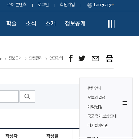
수어 콘텐츠
로그인
회원가입
Language
학술
소식
소개
정보공개
정보공개
안전관리
안전관리
관람안내
오늘의 일정
예약/신청
국군 휴가 보상 안내
디지털기념관
작성자
작성일
조회수