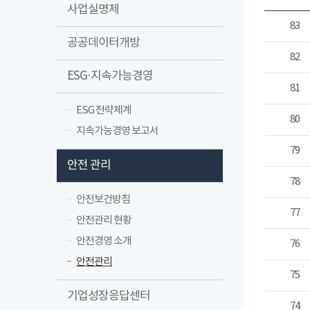
사업실명제
83
공공데이터개방
82
ESG·지속가능경영
81
ESG 전략체계
80
지속가능경영 보고서
79
안전 관리
78
안전보건방침
77
안전관리 현황
안전경영 소개
76
안전관리
75
기업성장응답센터
74