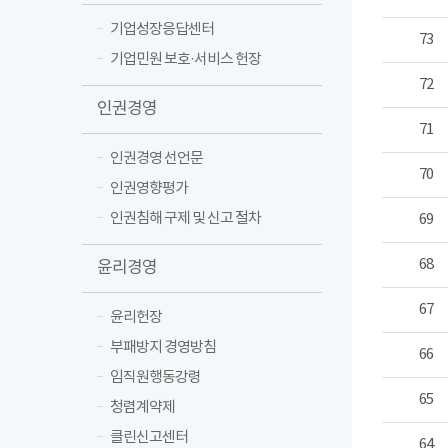
기업성장응답센터
73
기업민원 보호·서비스 헌장
72
인권경영
71
인권경영 선언문
70
인권영향평가
인권침해 구제 및 신고 절차
69
68
윤리경영
67
윤리헌장
부패방지 경영방침
66
임직원행동강령
65
청렴계약제
클린신고센터
64