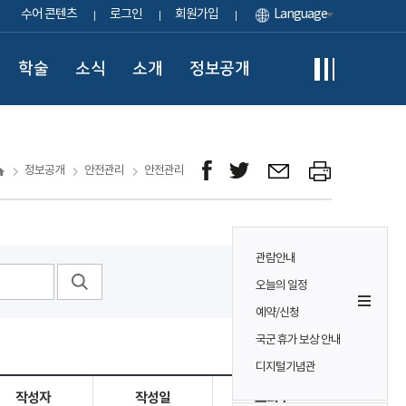
수어 콘텐츠
로그인
회원가입
Language
학술
소식
소개
정보공개
정보공개
안전관리
안전관리
관람안내
오늘의 일정
예약/신청
국군 휴가 보상 안내
디지털기념관
작성자
작성일
조회수