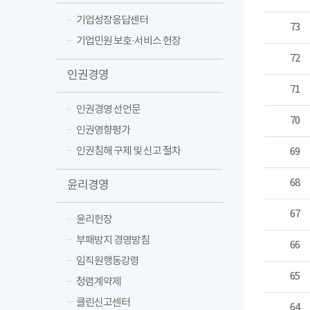
기업성장응답센터
73
기업민원 보호·서비스 헌장
72
인권경영
71
인권경영 선언문
70
인권영향평가
인권침해 구제 및 신고 절차
69
68
윤리경영
67
윤리헌장
부패방지 경영방침
66
임직원행동강령
65
청렴계약제
클린신고센터
64