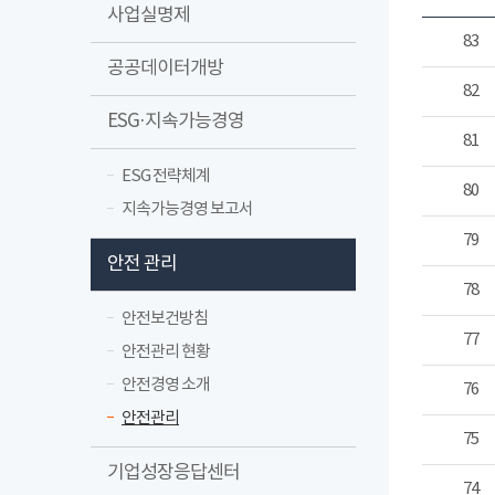
사업실명제
83
공공데이터개방
82
ESG·지속가능경영
81
ESG 전략체계
80
지속가능경영 보고서
79
안전 관리
78
안전보건방침
77
안전관리 현황
안전경영 소개
76
안전관리
75
기업성장응답센터
74