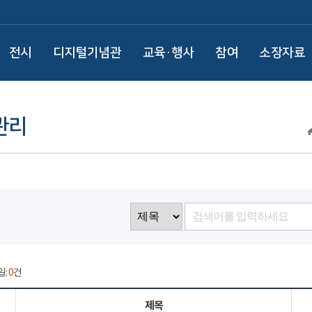
전시
디지털기념관
교육·행사
참여
소장자료
관리
일:
0
건
제목