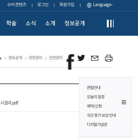
수어 콘텐츠
로그인
회원가입
Language
학술
소식
소개
정보공개
정보공개
안전관리
안전관리
관람안내
오늘의 일정
실시결과.pdf
예약/신청
국군 휴가 보상 안내
디지털기념관