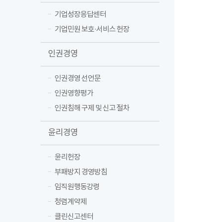
기업성장응답센터
기업민원 보호·서비스 헌장
인권경영
인권경영 선언문
인권영향평가
인권침해 구제 및 신고 절차
윤리경영
윤리헌장
부패방지 경영방침
임직원행동강령
청렴계약제
클린신고센터