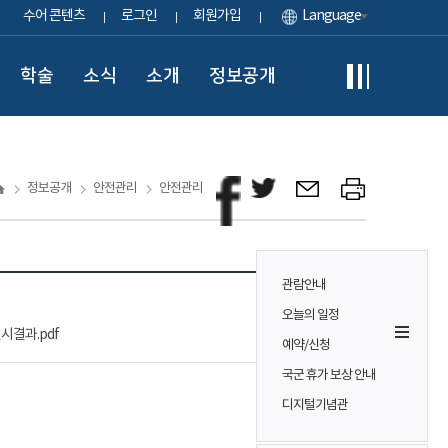
수어 콘텐츠
로그인
회원가입
Language
학술
소식
소개
정보공개
정보공개
안전관리
안전관리
관람안내
오늘의 일정
실시결과.pdf
예약/신청
국군 휴가 보상 안내
디지털기념관