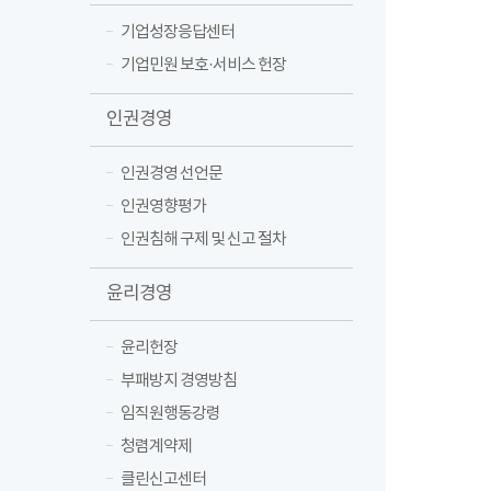
기업성장응답센터
기업민원 보호·서비스 헌장
인권경영
인권경영 선언문
인권영향평가
인권침해 구제 및 신고 절차
윤리경영
윤리헌장
부패방지 경영방침
임직원행동강령
청렴계약제
클린신고센터