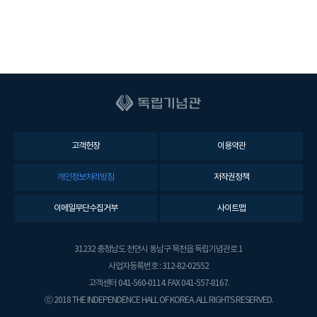
고객헌장
이용약관
개인정보처리방침
저작권정책
이메일무단수집거부
사이트맵
31232 충청남도 천안시 동남구 목천읍 독립기념관로 1
사업자등록번호 : 312-82-02552
고객센터 041-560-0114. FAX 041-557-8167.
ⓒ 2018 THE INDEPENDENCE HALL OF KOREA. ALL RIGHTS RESERVED.