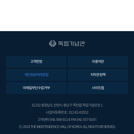
고객헌장
이용약관
개인정보처리방침
저작권정책
이메일무단수집거부
사이트맵
31232 충청남도 천안시 동남구 목천읍 독립기념관로 1
사업자등록번호 : 312-82-02552
고객센터 041-560-0114. FAX 041-557-8167.
ⓒ 2018 THE INDEPENDENCE HALL OF KOREA. ALL RIGHTS RESERVED.