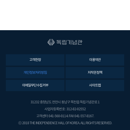
고객헌장
이용약관
개인정보처리방침
저작권정책
이메일무단수집거부
사이트맵
31232 충청남도 천안시 동남구 목천읍 독립기념관로 1
사업자등록번호 : 312-82-02552
고객센터 041-560-0114. FAX 041-557-8167.
ⓒ 2018 THE INDEPENDENCE HALL OF KOREA. ALL RIGHTS RESERVED.