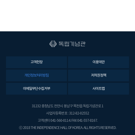
고객헌장
이용약관
개인정보처리방침
저작권정책
이메일무단수집거부
사이트맵
31232 충청남도 천안시 동남구 목천읍 독립기념관로 1
사업자등록번호 : 312-82-02552
고객센터 041-560-0114. FAX 041-557-8167.
ⓒ 2018 THE INDEPENDENCE HALL OF KOREA. ALL RIGHTS RESERVED.