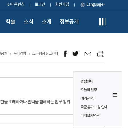
수어 콘텐츠
로그인
회원가입
Language
학술
소식
소개
정보공개
보공개
윤리경영
소극행정 신고센터
관람안내
오늘의 일정
예약/신청
 불편을 초래하거나 권익을 침해하는 업무 행위
국군 휴가 보상 안내
디지털기념관