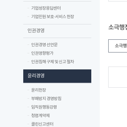
기업성장응답센터
기업민원 보호·서비스 헌장
소극행정
인권경영
인권경영 선언문
소극행
인권영향평가
인권침해 구제 및 신고 절차
윤리경영
윤리헌장
부패방지 경영방침
임직원행동강령
청렴계약제
클린신고센터