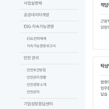
사업실명제
적당
공공데이터개방
근원적
ESG·지속가능경영
당장
ESG 전략체계
지속가능경영 보고서
안전 관리
탁상
안전보건방침
안전관리 현황
법령이
안전경영 소개
업무
안전관리
답습
기업성장응답센터