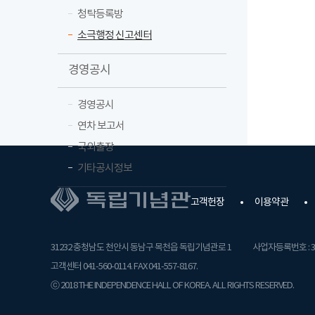
청탁등록방
소극행정 신고센터
경영공시
경영공시
연차 보고서
국외출장
기타공시정보
고객헌장
이용약관
31232 충청남도 천안시 동남구 목천읍 독립기념관로 1
사업자등록번호 : 31
고객센터 041-560-0114. FAX 041-557-8167.
ⓒ 2018 THE INDEPENDENCE HALL OF KOREA. ALL RIGHTS RESERVED.