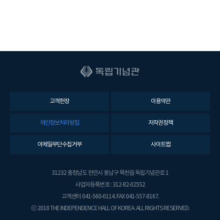
고객헌장
이용약관
개인정보처리방침
저작권정책
이메일무단수집거부
사이트맵
31232 충청남도 천안시 동남구 목천읍 독립기념관로 1
사업자등록번호 : 312-82-02552
고객센터 041-560-0114. FAX 041-557-8167.
ⓒ 2018 THE INDEPENDENCE HALL OF KOREA. ALL RIGHTS RESERVED.