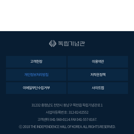
고객헌장
이용약관
개인정보처리방침
저작권정책
이메일무단수집거부
사이트맵
31232 충청남도 천안시 동남구 목천읍 독립기념관로 1
사업자등록번호 : 312-82-02552
고객센터 041-560-0114. FAX 041-557-8167.
ⓒ 2018 THE INDEPENDENCE HALL OF KOREA. ALL RIGHTS RESERVED.