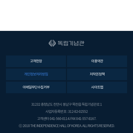
고객헌장
이용약관
개인정보처리방침
저작권정책
이메일무단수집거부
사이트맵
31232 충청남도 천안시 동남구 목천읍 독립기념관로 1
사업자등록번호 : 312-82-02552
고객센터 041-560-0114. FAX 041-557-8167.
ⓒ 2018 THE INDEPENDENCE HALL OF KOREA. ALL RIGHTS RESERVED.