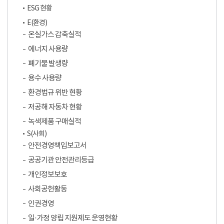
ESG 현황
E(환경)
온실가스 감축실적
에너지 사용량
폐기물 발생량
용수 사용량
환경법규 위반 현황
저공해 자동차 현황
녹색제품 구매실적
S(사회)
안전경영책임보고서
공공기관 안전관리등급
개인정보보호
사회공헌활동
인권경영
일·가정 양립 지원제도 운영현황