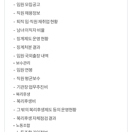
임원 모집공고
직원 채용정보
퇴직 임·직원 재취업 현황
남녀 이직자 비율
징계제도 운영 현황
징계처분 결과
임원 국외출장 내역
보수관리
임원 연봉
직원 평균보수
기관장 업무추진비
복리후생
복리후생비
그 밖의 복리후생제도 등의 운영현황
복리후생 자체점검 결과
노동조합