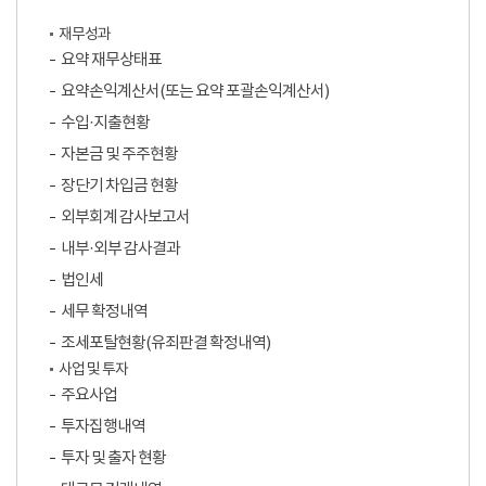
재무성과
요약 재무상태표
요약손익계산서(또는 요약 포괄손익계산서)
수입·지출현황
자본금 및 주주현황
장단기 차입금 현황
외부회계 감사보고서
내부·외부 감사결과
법인세
세무 확정내역
조세포탈현황(유죄판결 확정내역)
사업 및 투자
주요사업
투자집행내역
투자 및 출자 현황