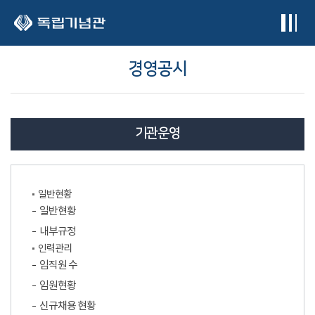
본문 바로가기
경영공시
기관운영
일반현황
일반현황
내부규정
인력관리
임직원 수
임원현황
신규채용 현황