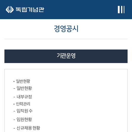
본문 바로가기
경영공시
기관운영
일반현황
일반현황
내부규정
인력관리
임직원 수
임원현황
신규채용 현황