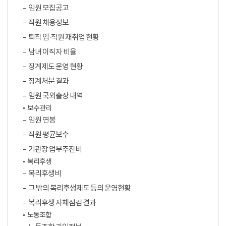
임원 모집공고
직원 채용정보
퇴직 임·직원 재취업 현황
남녀 이직자 비율
징계제도 운영 현황
징계처분 결과
임원 국외출장 내역
보수관리
임원 연봉
직원 평균보수
기관장 업무추진비
복리후생
복리후생비
그 밖의 복리후생제도 등의 운영현황
복리후생 자체점검 결과
노동조합