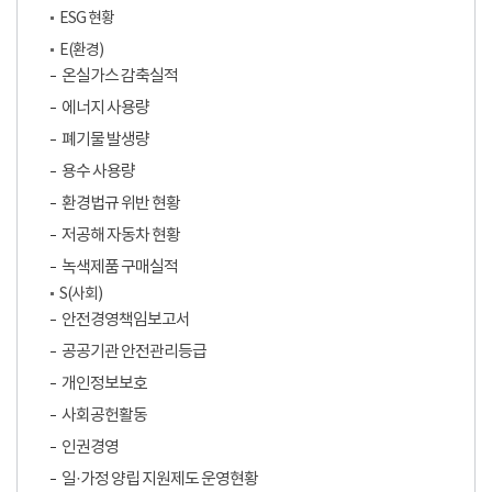
ESG 현황
E(환경)
온실가스 감축실적
에너지 사용량
폐기물 발생량
용수 사용량
환경법규 위반 현황
저공해 자동차 현황
녹색제품 구매실적
S(사회)
안전경영책임보고서
공공기관 안전관리등급
개인정보보호
사회공헌활동
인권경영
일·가정 양립 지원제도 운영현황