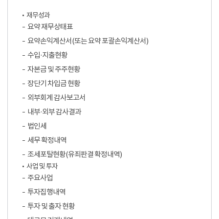
재무성과
요약 재무상태표
요약손익계산서(또는 요약 포괄손익계산서)
수입·지출현황
자본금 및 주주현황
장단기 차입금 현황
외부회계 감사보고서
내부·외부 감사결과
법인세
세무 확정내역
조세포탈현황(유죄판결 확정내역)
사업 및 투자
주요사업
투자집행내역
투자 및 출자 현황