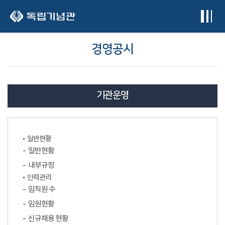
본문 바로가기
경영공시
기관운영
일반현황
일반현황
내부규정
인력관리
임직원 수
임원현황
신규채용 현황