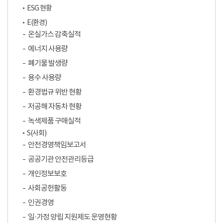
ESG 현황
E(환경)
온실가스 감축실적
에너지 사용량
폐기물 발생량
용수 사용량
환경법규 위반 현황
저공해 자동차 현황
녹색제품 구매실적
S(사회)
안전경영책임보고서
공공기관 안전관리등급
개인정보보호
사회공헌활동
인권경영
일·가정 양립 지원제도 운영현황