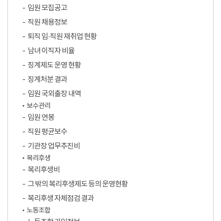
임원 모집공고
직원 채용정보
퇴직 임·직원 재취업 현황
남녀 이직자 비율
징계제도 운영 현황
징계처분 결과
임원 국외출장 내역
보수관리
임원 연봉
직원 평균보수
기관장 업무추진비
복리후생
복리후생비
그 밖의 복리후생제도 등의 운영현황
복리후생 자체점검 결과
노동조합