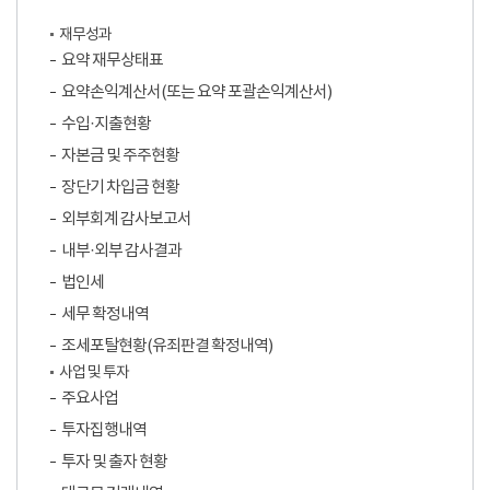
재무성과
요약 재무상태표
요약손익계산서(또는 요약 포괄손익계산서)
수입·지출현황
자본금 및 주주현황
장단기 차입금 현황
외부회계 감사보고서
내부·외부 감사결과
법인세
세무 확정내역
조세포탈현황(유죄판결 확정내역)
사업 및 투자
주요사업
투자집행내역
투자 및 출자 현황