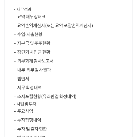
재무성과
요약 재무상태표
요약손익계산서(또는 요약 포괄손익계산서)
수입·지출현황
자본금 및 주주현황
장단기 차입금 현황
외부회계 감사보고서
내부·외부 감사결과
법인세
세무 확정내역
조세포탈현황(유죄판결 확정내역)
사업 및 투자
주요사업
투자집행내역
투자 및 출자 현황