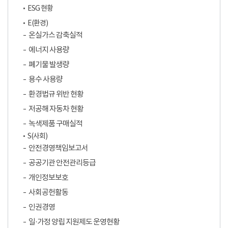
ESG 현황
E(환경)
온실가스 감축실적
에너지 사용량
폐기물 발생량
용수 사용량
환경법규 위반 현황
저공해 자동차 현황
녹색제품 구매실적
S(사회)
안전경영책임보고서
공공기관 안전관리등급
개인정보보호
사회공헌활동
인권경영
일·가정 양립 지원제도 운영현황