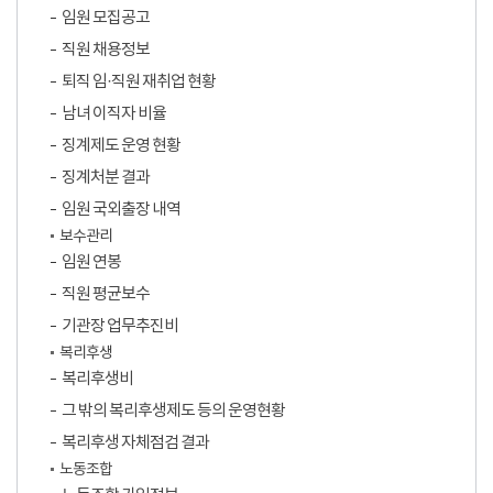
임원 모집공고
직원 채용정보
퇴직 임·직원 재취업 현황
남녀 이직자 비율
징계제도 운영 현황
징계처분 결과
임원 국외출장 내역
보수관리
임원 연봉
직원 평균보수
기관장 업무추진비
복리후생
복리후생비
그 밖의 복리후생제도 등의 운영현황
복리후생 자체점검 결과
노동조합