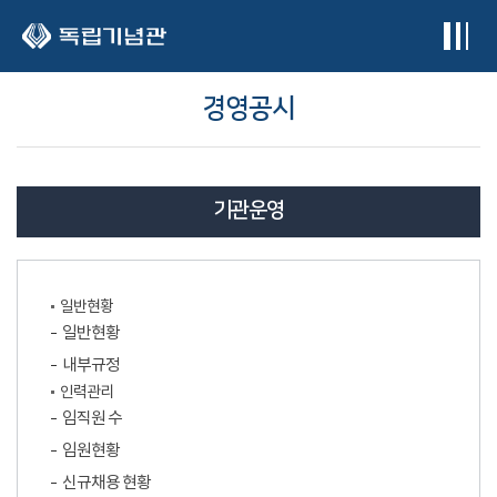
본문 바로가기
경영공시
기관운영
일반현황
일반현황
내부규정
인력관리
임직원 수
임원현황
신규채용 현황