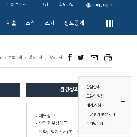
수어 콘텐츠
로그인
회원가입
Language
학술
소식
소개
정보공개
정보공개
경영공시
경영공시
관람안내
경영성과
오늘의 일정
예약/신청
국군 휴가 보상 안내
재무성과
요약 재무상태표
디지털기념관
요약손익계산서(또는 요약