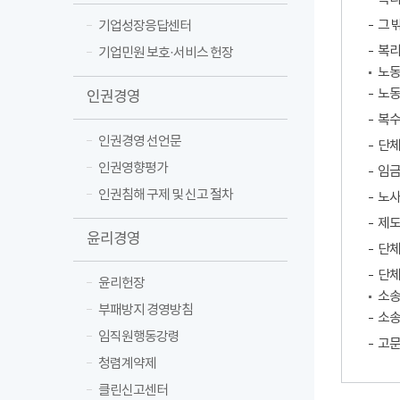
그 
기업성장응답센터
복리
기업민원 보호·서비스 헌장
노
노동
인권경영
복수
인권경영 선언문
단체
인권영향평가
임금
인권침해 구제 및 신고 절차
노사
제도
윤리경영
단체
단체
윤리헌장
소송
부패방지 경영방침
소송
임직원행동강령
고문
청렴계약제
클린신고센터