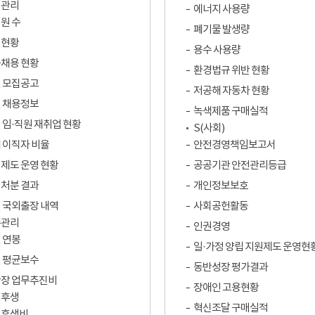
력관리
에너지 사용량
원 수
폐기물 발생량
원현황
용수 사용량
채용 현황
환경법규 위반 현황
 모집공고
저공해 자동차 현황
 채용정보
녹색제품 구매실적
 임·직원 재취업 현황
S(사회)
 이직자 비율
안전경영책임보고서
제도 운영 현황
공공기관 안전관리등급
처분 결과
개인정보보호
 국외출장 내역
사회공헌활동
수관리
인권경영
 연봉
일·가정 양립 지원제도 운영현
 평균보수
동반성장 평가결과
장 업무추진비
장애인 고용현황
리후생
혁신조달 구매실적
리후생비