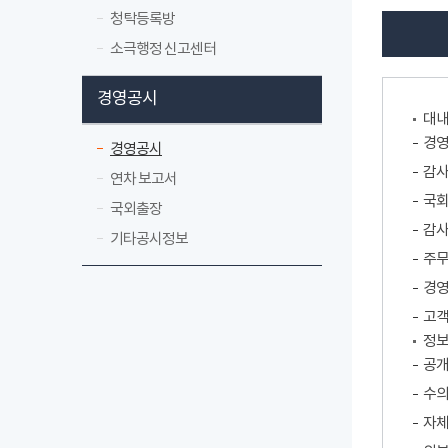
청탁등록방
소극행정 신고센터
경영공시
대내
경영
경영공시
감사
연차 보고서
국
국외출장
감사
기타공시정보
주무
경영
고객
정
공개
수의
자체