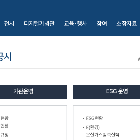
전시
디지털기념관
교육·행사
참여
소장자료
공시
기관운영
ESG 운영
반현황
ESG 현황
반현황
E(환경)
부규정
온실가스 감축실적