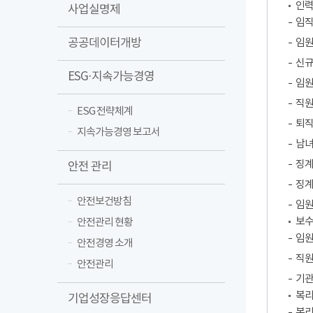
인
사업실명제
임직
공공데이터개방
임
신규
ESG·지속가능경영
임원
직원
ESG 전략체계
퇴직
지속가능경영 보고서
남녀
징계
안전 관리
징계
안전보건방침
임원
보
안전관리 현황
임원
안전경영 소개
직원
안전관리
기관
복
기업성장응답센터
복