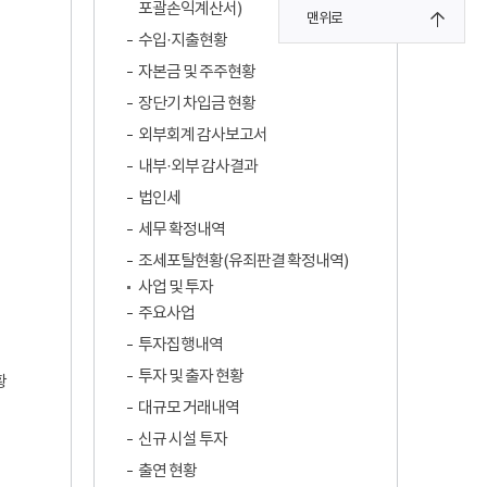
포괄손익계산서)
맨위로
수입·지출현황
자본금 및 주주현황
장단기 차입금 현황
외부회계 감사보고서
내부·외부 감사결과
법인세
세무 확정내역
조세포탈현황(유죄판결 확정내역)
사업 및 투자
주요사업
투자집행내역
투자 및 출자 현황
황
대규모 거래내역
신규 시설 투자
출연 현황