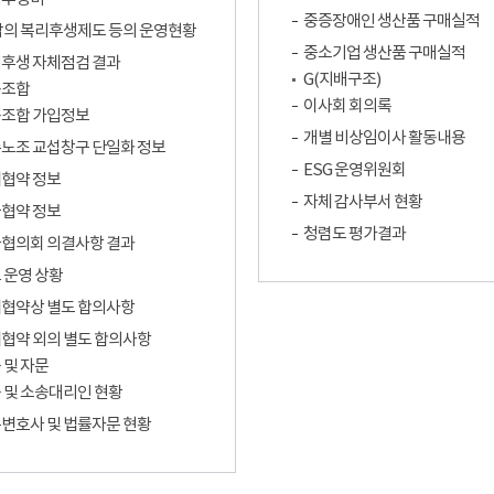
중증장애인 생산품 구매실적
밖의 복리후생제도 등의 운영현황
중소기업 생산품 구매실적
후생 자체점검 결과
G(지배구조)
동조합
이사회 회의록
조합 가입정보
개별 비상임이사 활동내용
노조 교섭창구 단일화 정보
ESG 운영위원회
협약 정보
자체 감사부서 현황
협약 정보
청렴도 평가결과
협의회 의결사항 결과
 운영 상황
협약상 별도 합의사항
협약 외의 별도 합의사항
 및 자문
 및 소송대리인 현황
변호사 및 법률자문 현황