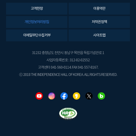
고객헌장
이용약관
개인정보처리방침
저작권정책
이메일무단수집거부
사이트맵
31232 충청남도 천안시 동남구 목천읍 독립기념관로 1
사업자등록번호 : 312-82-02552
고객센터 041-560-0114. FAX 041-557-8167.
ⓒ 2018 THE INDEPENDENCE HALL OF KOREA. ALL RIGHTS RESERVED.