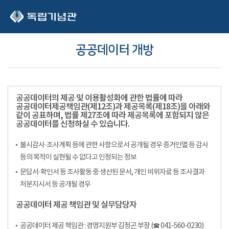
본문 바로가기
공공데이터 개방
공공데이터의 제공 및 이용활성화에 관한 법률에 따라
공공데이터제공책임관(제12조)과 제공목록(제18조)을 아래와
같이 공표하며, 법률 제27조에 따라 제공목록에 포함되지 않은
공공데이터를 신청하실 수 있습니다.
불시감사·조사계획 등에 관한 사항으로서 공개될 경우 증거인멸 등 감사
등의 목적이 실현될 수 없다고 인정되는 정보
문답서·확인서 등 조사활동 중 생산된 문서, 개인 비위자료 등 조사결과
처분지시서 등 공개될 경우
공공데이터 제공 책임관 및 실무담당자
공공데이터 제공 책임관 : 경영지원부 김정곤 부장 (☎ 041-560-0230)