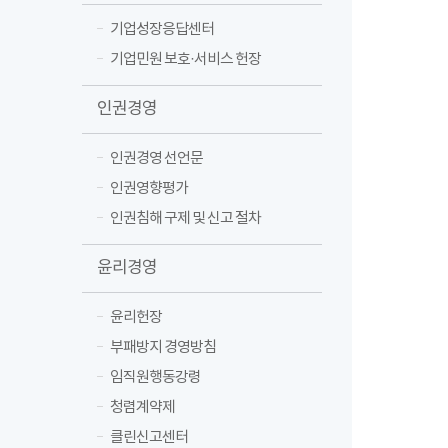
기업성장응답센터
기업민원 보호·서비스 헌장
인권경영
인권경영 선언문
인권영향평가
인권침해 구제 및 신고 절차
윤리경영
윤리헌장
부패방지 경영방침
임직원행동강령
청렴계약제
클린신고센터