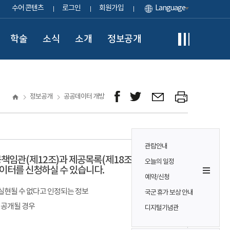
수어 콘텐츠
로그인
회원가입
Language
학술
소식
소개
정보공개
정보공개
공공데이터 개방
관람안내
책임관(제12조)과 제공목록(제18조)을 아래와
오늘의 일정
이터를 신청하실 수 있습니다.
예약/신청
실현될 수 없다고 인정되는 정보
국군 휴가 보상 안내
 공개될 경우
디지털기념관