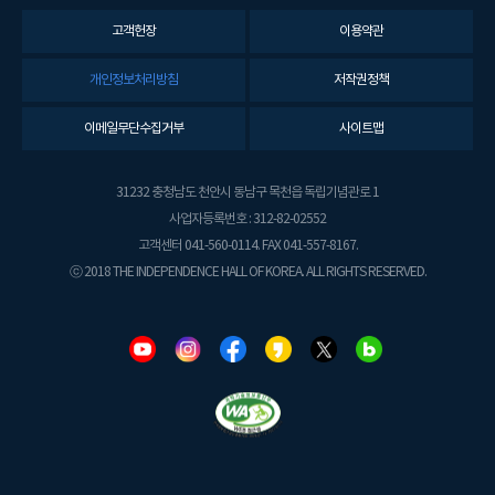
고객헌장
이용약관
개인정보처리방침
저작권정책
이메일무단수집거부
사이트맵
31232 충청남도 천안시 동남구 목천읍 독립기념관로 1
사업자등록번호 : 312-82-02552
고객센터 041-560-0114. FAX 041-557-8167.
ⓒ 2018 THE INDEPENDENCE HALL OF KOREA. ALL RIGHTS RESERVED.