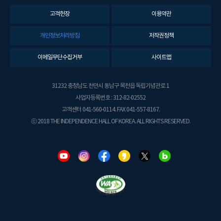
고객헌장
이용약관
개인정보처리방침
저작권정책
이메일무단수집거부
사이트맵
31232 충청남도 천안시 동남구 목천읍 독립기념관로 1
사업자등록번호 : 312-82-02552
고객센터 041-560-0114. FAX 041-557-8167.
ⓒ 2018 THE INDEPENDENCE HALL OF KOREA. ALL RIGHTS RESERVED.