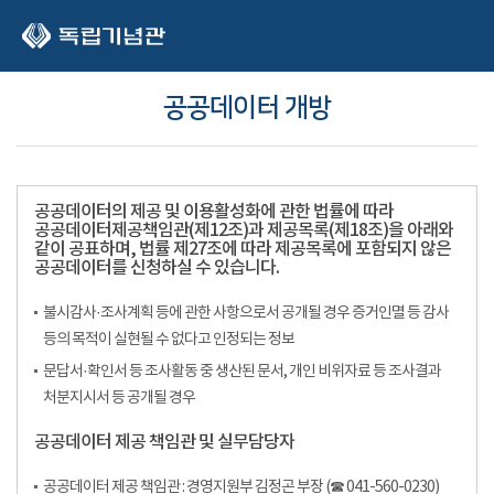
본문 바로가기
공공데이터 개방
공공데이터의 제공 및 이용활성화에 관한 법률에 따라
공공데이터제공책임관(제12조)과 제공목록(제18조)을 아래와
같이 공표하며, 법률 제27조에 따라 제공목록에 포함되지 않은
공공데이터를 신청하실 수 있습니다.
불시감사·조사계획 등에 관한 사항으로서 공개될 경우 증거인멸 등 감사
등의 목적이 실현될 수 없다고 인정되는 정보
문답서·확인서 등 조사활동 중 생산된 문서, 개인 비위자료 등 조사결과
처분지시서 등 공개될 경우
공공데이터 제공 책임관 및 실무담당자
공공데이터 제공 책임관 : 경영지원부 김정곤 부장 (☎ 041-560-0230)