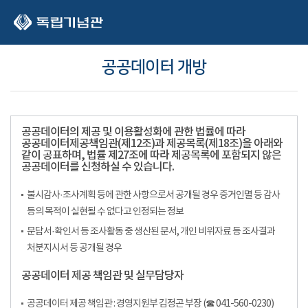
본문 바로가기
공공데이터 개방
공공데이터의 제공 및 이용활성화에 관한 법률에 따라
공공데이터제공책임관(제12조)과 제공목록(제18조)을 아래와
같이 공표하며, 법률 제27조에 따라 제공목록에 포함되지 않은
공공데이터를 신청하실 수 있습니다.
불시감사·조사계획 등에 관한 사항으로서 공개될 경우 증거인멸 등 감사
등의 목적이 실현될 수 없다고 인정되는 정보
문답서·확인서 등 조사활동 중 생산된 문서, 개인 비위자료 등 조사결과
처분지시서 등 공개될 경우
공공데이터 제공 책임관 및 실무담당자
공공데이터 제공 책임관 : 경영지원부 김정곤 부장 (☎ 041-560-0230)