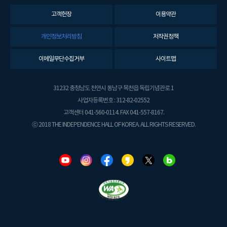
고객헌장
이용약관
개인정보처리방침
저작권정책
이메일무단수집거부
사이트맵
31232 충청남도 천안시 동남구 목천읍 독립기념관로 1
사업자등록번호 : 312-82-02552
고객센터 041-560-0114. FAX 041-557-8167.
ⓒ 2018 THE INDEPENDENCE HALL OF KOREA. ALL RIGHTS RESERVED.