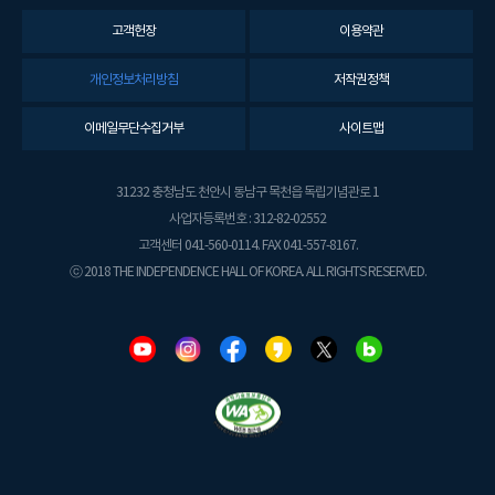
고객헌장
이용약관
개인정보처리방침
저작권정책
이메일무단수집거부
사이트맵
31232 충청남도 천안시 동남구 목천읍 독립기념관로 1
사업자등록번호 : 312-82-02552
고객센터 041-560-0114. FAX 041-557-8167.
ⓒ 2018 THE INDEPENDENCE HALL OF KOREA. ALL RIGHTS RESERVED.