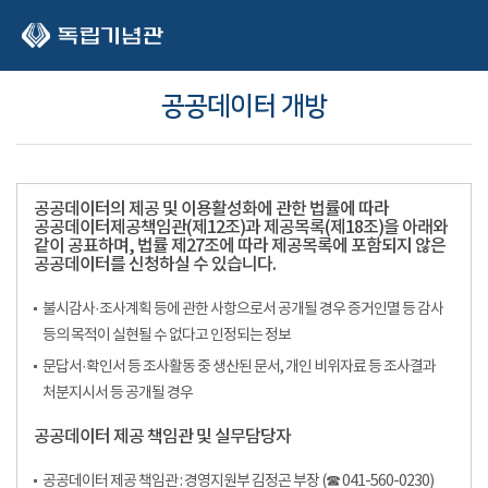
본문 바로가기
공공데이터 개방
공공데이터의 제공 및 이용활성화에 관한 법률에 따라
공공데이터제공책임관(제12조)과 제공목록(제18조)을 아래와
같이 공표하며, 법률 제27조에 따라 제공목록에 포함되지 않은
공공데이터를 신청하실 수 있습니다.
불시감사·조사계획 등에 관한 사항으로서 공개될 경우 증거인멸 등 감사
등의 목적이 실현될 수 없다고 인정되는 정보
문답서·확인서 등 조사활동 중 생산된 문서, 개인 비위자료 등 조사결과
처분지시서 등 공개될 경우
공공데이터 제공 책임관 및 실무담당자
공공데이터 제공 책임관 : 경영지원부 김정곤 부장 (☎ 041-560-0230)