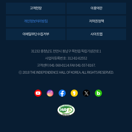
고객헌장
이용약관
개인정보처리방침
저작권정책
이메일무단수집거부
사이트맵
31232 충청남도 천안시 동남구 목천읍 독립기념관로 1
사업자등록번호 : 312-82-02552
고객센터 041-560-0114. FAX 041-557-8167.
ⓒ 2018 THE INDEPENDENCE HALL OF KOREA. ALL RIGHTS RESERVED.