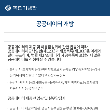
본문 바로가기
공공데이터 개방
공공데이터의 제공 및 이용활성화에 관한 법률에 따라
공공데이터제공책임관(제12조)과 제공목록(제18조)을 아래와
같이 공표하며, 법률 제27조에 따라 제공목록에 포함되지 않은
공공데이터를 신청하실 수 있습니다.
불시감사·조사계획 등에 관한 사항으로서 공개될 경우 증거인멸 등 감사
등의 목적이 실현될 수 없다고 인정되는 정보
문답서·확인서 등 조사활동 중 생산된 문서, 개인 비위자료 등 조사결과
처분지시서 등 공개될 경우
공공데이터 제공 책임관 및 실무담당자
공공데이터 제공 책임관 : 경영지원부 김정곤 부장 (☎ 041-560-0230)