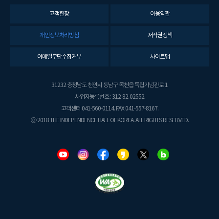
고객헌장
이용약관
개인정보처리방침
저작권정책
이메일무단수집거부
사이트맵
31232 충청남도 천안시 동남구 목천읍 독립기념관로 1
사업자등록번호 : 312-82-02552
고객센터 041-560-0114. FAX 041-557-8167.
ⓒ 2018 THE INDEPENDENCE HALL OF KOREA. ALL RIGHTS RESERVED.