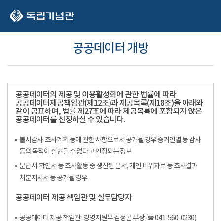
본문 바로가기
공공데이터 개방
공공데이터의 제공 및 이용활성화에 관한 법률에 따라
공공데이터제공책임관(제12조)과 제공목록(제18조)을 아래와
같이 공표하며, 법률 제27조에 따라 제공목록에 포함되지 않은
공공데이터를 신청하실 수 있습니다.
불시감사·조사계획 등에 관한 사항으로서 공개될 경우 증거인멸 등 감사
등의 목적이 실현될 수 없다고 인정되는 정보
문답서·확인서 등 조사활동 중 생산된 문서, 개인 비위자료 등 조사결과
처분지시서 등 공개될 경우
공공데이터 제공 책임관 및 실무담당자
공공데이터 제공 책임관 : 경영지원부 김정곤 부장 (☎ 041-560-0230)