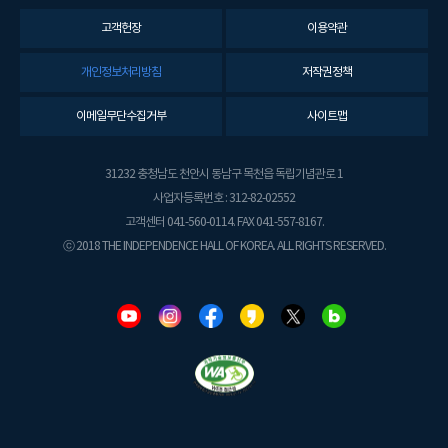
고객헌장
이용약관
개인정보처리방침
저작권정책
이메일무단수집거부
사이트맵
31232 충청남도 천안시 동남구 목천읍 독립기념관로 1
사업자등록번호 : 312-82-02552
고객센터 041-560-0114. FAX 041-557-8167.
ⓒ 2018 THE INDEPENDENCE HALL OF KOREA. ALL RIGHTS RESERVED.