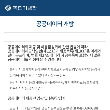
본문 바로가기
공공데이터 개방
공공데이터의 제공 및 이용활성화에 관한 법률에 따라
공공데이터제공책임관(제12조)과 제공목록(제18조)을 아래와
같이 공표하며, 법률 제27조에 따라 제공목록에 포함되지 않은
공공데이터를 신청하실 수 있습니다.
불시감사·조사계획 등에 관한 사항으로서 공개될 경우 증거인멸 등 감사
등의 목적이 실현될 수 없다고 인정되는 정보
문답서·확인서 등 조사활동 중 생산된 문서, 개인 비위자료 등 조사결과
처분지시서 등 공개될 경우
공공데이터 제공 책임관 및 실무담당자
공공데이터 제공 책임관 : 경영지원부 김정곤 부장 (☎ 041-560-0230)