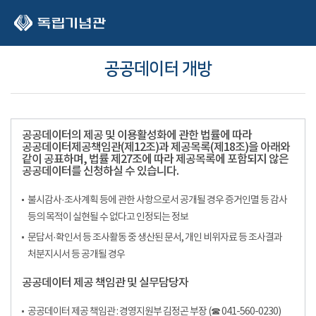
본문 바로가기
공공데이터 개방
공공데이터의 제공 및 이용활성화에 관한 법률에 따라
공공데이터제공책임관(제12조)과 제공목록(제18조)을 아래와
같이 공표하며, 법률 제27조에 따라 제공목록에 포함되지 않은
공공데이터를 신청하실 수 있습니다.
불시감사·조사계획 등에 관한 사항으로서 공개될 경우 증거인멸 등 감사
등의 목적이 실현될 수 없다고 인정되는 정보
문답서·확인서 등 조사활동 중 생산된 문서, 개인 비위자료 등 조사결과
처분지시서 등 공개될 경우
공공데이터 제공 책임관 및 실무담당자
공공데이터 제공 책임관 : 경영지원부 김정곤 부장 (☎ 041-560-0230)