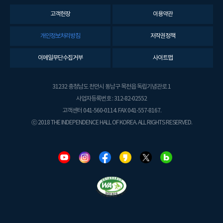
고객헌장
이용약관
개인정보처리방침
저작권정책
이메일무단수집거부
사이트맵
31232 충청남도 천안시 동남구 목천읍 독립기념관로 1
사업자등록번호 : 312-82-02552
고객센터 041-560-0114. FAX 041-557-8167.
ⓒ 2018 THE INDEPENDENCE HALL OF KOREA. ALL RIGHTS RESERVED.