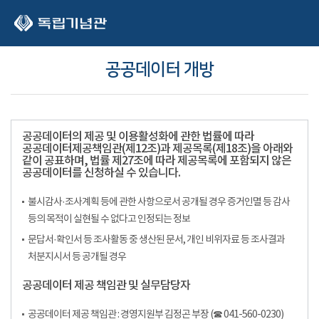
본문 바로가기
공공데이터 개방
공공데이터의 제공 및 이용활성화에 관한 법률에 따라
공공데이터제공책임관(제12조)과 제공목록(제18조)을 아래와
같이 공표하며, 법률 제27조에 따라 제공목록에 포함되지 않은
공공데이터를 신청하실 수 있습니다.
불시감사·조사계획 등에 관한 사항으로서 공개될 경우 증거인멸 등 감사
등의 목적이 실현될 수 없다고 인정되는 정보
문답서·확인서 등 조사활동 중 생산된 문서, 개인 비위자료 등 조사결과
처분지시서 등 공개될 경우
공공데이터 제공 책임관 및 실무담당자
공공데이터 제공 책임관 : 경영지원부 김정곤 부장 (☎ 041-560-0230)