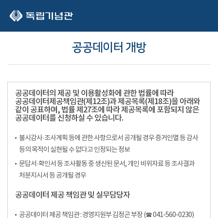
본문 바로가기
공공데이터 개방
공공데이터의 제공 및 이용활성화에 관한 법률에 따라
공공데이터제공책임관(제12조)과 제공목록(제18조)을 아래와
같이 공표하며, 법률 제27조에 따라 제공목록에 포함되지 않은
공공데이터를 신청하실 수 있습니다.
불시감사·조사계획 등에 관한 사항으로서 공개될 경우 증거인멸 등 감사
등의 목적이 실현될 수 없다고 인정되는 정보
문답서·확인서 등 조사활동 중 생산된 문서, 개인 비위자료 등 조사결과
처분지시서 등 공개될 경우
공공데이터 제공 책임관 및 실무담당자
공공데이터 제공 책임관 : 경영지원부 김정곤 부장 (☎ 041-560-0230)