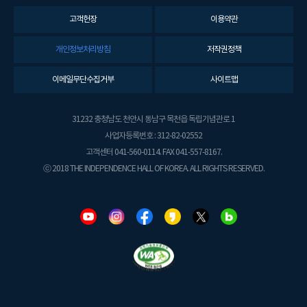
고객헌장
이용약관
개인정보처리방침
저작권정책
이메일무단수집거부
사이트맵
31232 충청남도 천안시 동남구 목천읍 독립기념관로 1
사업자등록번호 : 312-82-02552
고객센터 041-560-0114. FAX 041-557-8167.
ⓒ 2018 THE INDEPENDENCE HALL OF KOREA. ALL RIGHTS RESERVED.