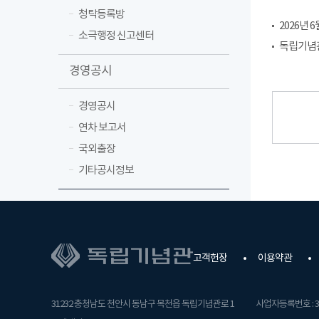
청탁등록방
2026년 6
소극행정 신고센터
독립기념
경영공시
경영공시
연차 보고서
국외출장
기타공시정보
고객헌장
이용약관
31232 충청남도 천안시 동남구 목천읍 독립기념관로 1
사업자등록번호 : 31