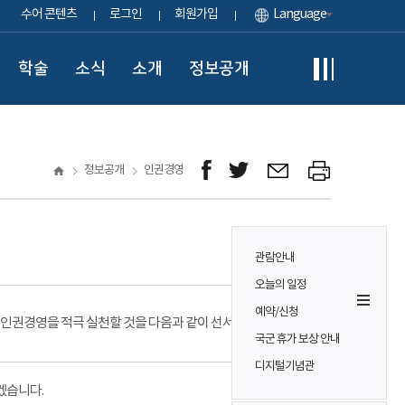
수어 콘텐츠
로그인
회원가입
Language
학술
소식
소개
정보공개
정보공개
인권경영
관람안내
오늘의 일정
예약/신청
인권경영을 적극 실천할 것을 다음과 같이 선서합니다.
국군 휴가 보상 안내
디지털기념관
겠습니다.