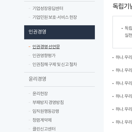
독립기
기업성장응답센터
기업민원 보호·서비스 헌장
독립
인권경영
실천
인권경영 선언문
인권영향평가
하나. 우
인권침해 구제 및 신고 절차
하나. 우
윤리경영
하나. 우
윤리헌장
하나. 우
부패방지 경영방침
하나. 우
임직원행동강령
청렴계약제
하나. 우
클린신고센터