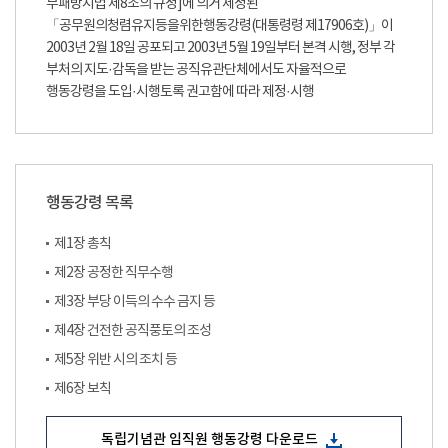
부패방지법 제8조의 규정]에 의거 제정된
「공무원의청렴유지등을위한행동강령(대통령령 제17906호)」이
2003년 2월 18일 공포되고 2003년 5월 19일부터 본격 시행, 정부 각
부처의 지도·감독을 받는 공직유관단체에서도 자율적으로
행동강령을 도입·시행토록 권고함에 따라 제정·시행
행동강령 목록
제1장 총칙
제2장 공정한 직무수행
제3장 부당 이득의 수수 금지 등
제4장 건전한 공직풍토의 조성
제5장 위반 시의 조치 등
제6장 보칙
독립기념관 임직원 행동강령 다운로드