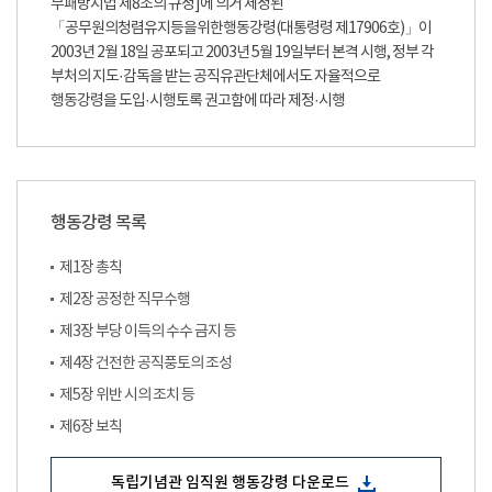
부패방지법 제8조의 규정]에 의거 제정된
「공무원의청렴유지등을위한행동강령(대통령령 제17906호)」이
2003년 2월 18일 공포되고 2003년 5월 19일부터 본격 시행, 정부 각
부처의 지도·감독을 받는 공직유관단체에서도 자율적으로
행동강령을 도입·시행토록 권고함에 따라 제정·시행
행동강령 목록
제1장 총칙
제2장 공정한 직무수행
제3장 부당 이득의 수수 금지 등
제4장 건전한 공직풍토의 조성
제5장 위반 시의 조치 등
제6장 보칙
독립기념관 임직원 행동강령 다운로드