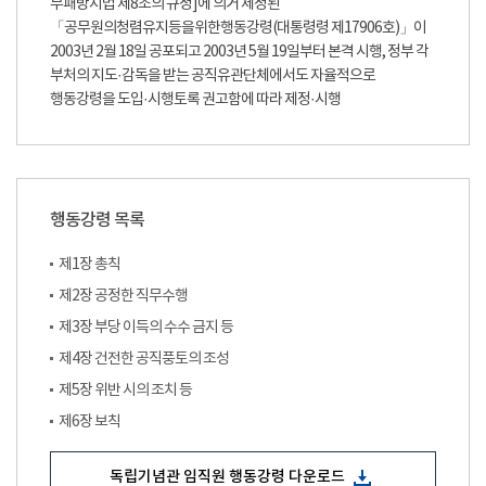
부패방지법 제8조의 규정]에 의거 제정된
「공무원의청렴유지등을위한행동강령(대통령령 제17906호)」이
2003년 2월 18일 공포되고 2003년 5월 19일부터 본격 시행, 정부 각
부처의 지도·감독을 받는 공직유관단체에서도 자율적으로
행동강령을 도입·시행토록 권고함에 따라 제정·시행
행동강령 목록
제1장 총칙
제2장 공정한 직무수행
제3장 부당 이득의 수수 금지 등
제4장 건전한 공직풍토의 조성
제5장 위반 시의 조치 등
제6장 보칙
독립기념관 임직원 행동강령 다운로드