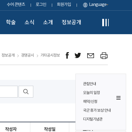
수어 콘텐츠
로그인
회원가입
Language
학술
소식
소개
정보공개
정보공개
경영공시
기타공시정보
관람안내
오늘의 일정
예약/신청
국군 휴가 보상 안내
디지털기념관
작성자
작성일
조회수