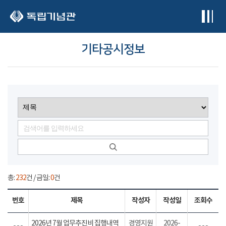
본문 바로가기
기타공시정보
총:
232
건 / 금일:
0
건
번호
제목
작성자
작성일
조회수
2026년 7월 업무추진비 집행내역
경영지원
2026-