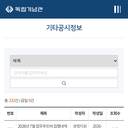
본문 바로가기
기타공시정보
총:
232
건 / 금일:
0
건
번호
제목
작성자
작성일
조회수
2026년 7월 업무추진비 집행내역
경영지원
2026-