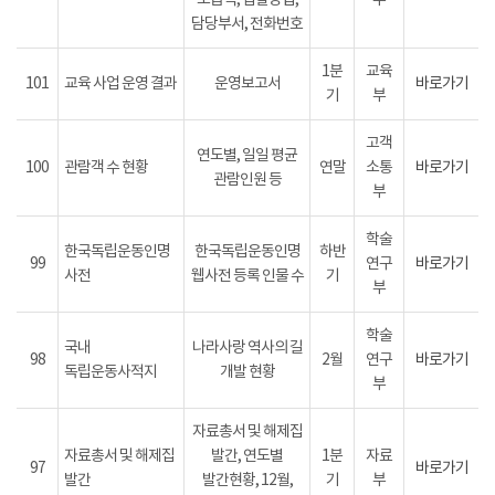
도급액, 입찰방법,
부
담당부서, 전화번호
1분
교육
101
교육 사업 운영 결과
운영보고서
바로가기
기
부
고객
연도별, 일일 평균
100
관람객 수 현황
연말
소통
바로가기
관람인원 등
부
학술
한국독립운동인명
한국독립운동인명
하반
99
연구
바로가기
사전
웹사전 등록 인물 수
기
부
학술
국내
나라사랑 역사의 길
98
2월
연구
바로가기
독립운동사적지
개발 현황
부
자료총서 및 해제집
자료총서 및 해제집
발간, 연도별
1분
자료
97
바로가기
발간
발간현황, 12월,
기
부