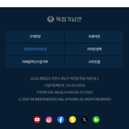
고객헌장
이용약관
개인정보처리방침
저작권정책
이메일무단수집거부
사이트맵
31232 충청남도 천안시 동남구 목천읍 독립기념관로 1
사업자등록번호 : 312-82-02552
고객센터 041-560-0114. FAX 041-557-8167.
ⓒ 2018 THE INDEPENDENCE HALL OF KOREA. ALL RIGHTS RESERVED.