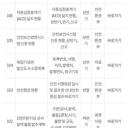
자동심장충격기
안전
자동심장충격기
상반
106
(AED) 설치 현황,
환경
바로가기
(AED) 설치 현황
기
상반기, 반기, 신규
부
안전보건시스템
안전
안전보건경영시스
상반
105
인증 현황, 상반기,
환경
바로가기
템 인증 현황
기
신규
부
등록번호, 서명,
독립기념관
상반
자료
104
저자, 발행처,
바로가기
발간도서 소장목록
기
부
발행연도, 청구기호
안전 시행점검 일시
안전
103
안전점검 현황
및 결과 등 안내안전
연말
환경
바로가기
점검 결과 바로가기
부
구분(공사,용역,
물품),명칭,시기,
경영
1천만원 이상 공사
하반
102
물량 및 규모,
지원
바로가기
용역 물품 발주계획
기