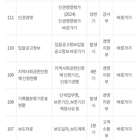
인권영향평가
(2024)
상반
감사
111
인권경영
바로가기
인권영향평가
기
부
바로가기
경영
입찰공고정보입찰
발생
110
입찰공고정보
지원
바로가기
공고정보 바로가기
시
부
지역사회공헌인정
경영
지역사회공헌인정
4분
109
제 인정기간,
지원
바로가기
제 인정현황
기
인정기관명
부
단위업무명,
경영
기록물분류기준표
발생
108
보존기간, 보존기간
지원
바로가기
현황
시
책정사유 등
부
고객
1분
107
보도자료
보도일자, 보도제목
소통
바로가기
기
부