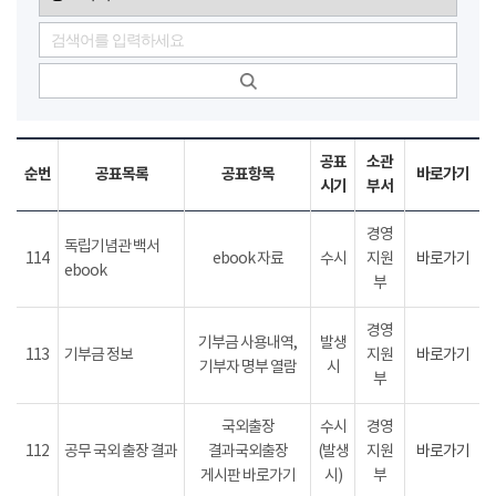
공표
소관
순번
공표목록
공표항목
바로가기
시기
부서
경영
독립기념관 백서
114
ebook 자료
수시
지원
바로가기
ebook
부
경영
기부금 사용내역,
발생
113
기부금 정보
지원
바로가기
기부자 명부 열람
시
부
국외출장
수시
경영
112
공무 국외 출장 결과
결과국외출장
(발생
지원
바로가기
게시판 바로가기
시)
부