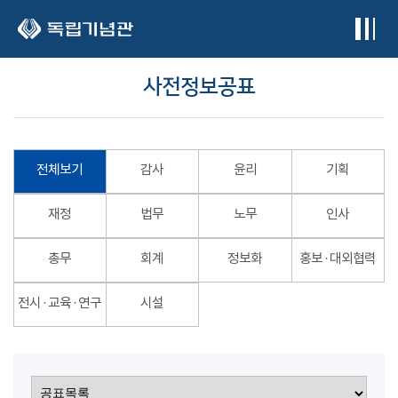
본문 바로가기
사전정보공표
전체보기
감사
윤리
기획
재정
법무
노무
인사
총무
회계
정보화
홍보 · 대외협력
전시 · 교육 · 연구
시설