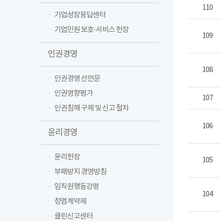
110
기업성장응답센터
기업민원 보호·서비스 헌장
109
인권경영
108
인권경영 선언문
인권영향평가
107
인권침해 구제 및 신고 절차
106
윤리경영
윤리헌장
105
부패방지 경영방침
임직원행동강령
104
청렴계약제
클린신고센터