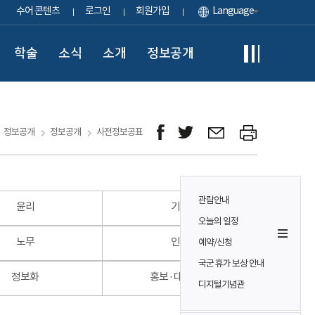
수어 콘텐츠
로그인
회원가입
Language
학술
소식
소개
정보공개
정보공개
정보공개
사전정보공표
관람안내
윤리
기획
오늘의 일정
노무
인사
예약/신청
국군 휴가 보상 안내
정보화
홍보 · 대외협력
디지털기념관