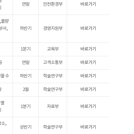
등
연말
안전환경부
바로가기
기
,물량
부서,
하반기
경영지원부
바로가기
1분기
교육부
바로가기
등
연말
고객소통부
바로가기
물 수
하반기
학술연구부
바로가기
황
2월
학술연구부
바로가기
도별
1분기
자료부
바로가기
기
장소,
상반기
학술연구부
바로가기