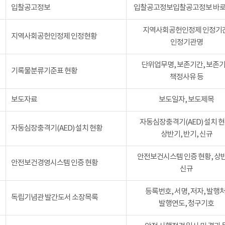
입찰공고정보
입찰공고정보입찰공고정보 바
지역사회공헌인정제 인정기간
지역사회공헌인정제 인정현황
인정기관명
단위업무명, 보존기간, 보존
기록물분류기준표 현황
책정사유 등
보도자료
보도일자, 보도제목
자동심장충격기(AED) 설치 현
자동심장충격기(AED) 설치 현황
상반기, 반기, 신규
안전보건시스템 인증 현황, 상
안전보건경영시스템 인증 현황
신규
등록번호, 서명, 저자, 발행처
독립기념관 발간도서 소장목록
발행연도, 청구기호