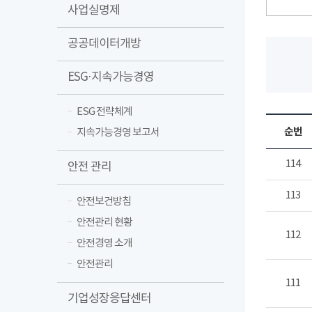
사업실명제
공공데이터개방
ESG·지속가능경영
ESG 전략체계
순번
지속가능경영 보고서
114
안전 관리
113
안전보건방침
안전관리 현황
112
안전경영 소개
안전관리
111
기업성장응답센터