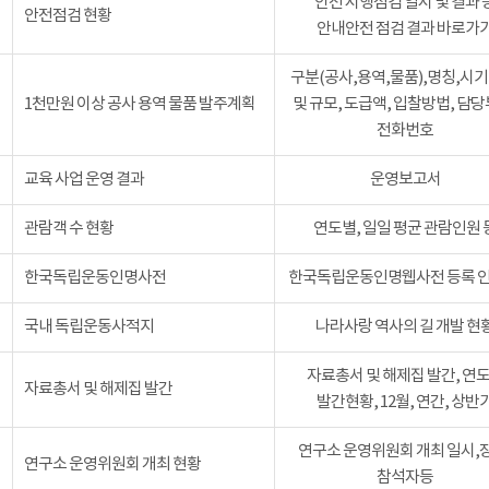
안전 시행점검 일시 및 결과 
안전점검 현황
안내안전 점검 결과 바로가
구분(공사,용역,물품),명칭,시기
1천만원 이상 공사 용역 물품 발주계획
및 규모, 도급액, 입찰방법, 담당
전화번호
교육 사업 운영 결과
운영보고서
관람객 수 현황
연도별, 일일 평균 관람인원 
한국독립운동인명사전
한국독립운동인명웹사전 등록 인
국내 독립운동사적지
나라사랑 역사의 길 개발 현
자료총서 및 해제집 발간, 연
자료총서 및 해제집 발간
발간현황, 12월, 연간, 상반
연구소 운영위원회 개최 일시,
연구소 운영위원회 개최 현황
참석자등