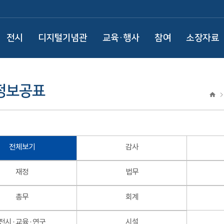
전시
디지털기념관
교육·행사
참여
소장자료
정보공표
전체보기
감사
재정
법무
총무
회계
전시 · 교육 · 연구
시설