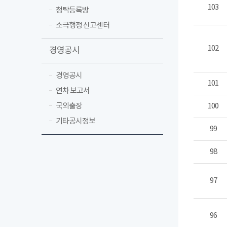
103
청탁등록방
소극행정 신고센터
102
경영공시
경영공시
101
연차 보고서
국외출장
100
기타공시정보
99
98
97
96