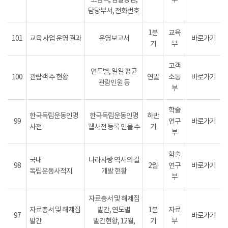
도급액, 입찰방법,
부
담당부서, 전화번호
1분
교육
101
교육 사업 운영 결과
운영보고서
바로가기
기
부
고객
연도별, 일일 평균
100
관람객 수 현황
연말
소통
바로가기
관람인원 등
부
학술
한국독립운동인명
한국독립운동인명
하반
99
연구
바로가기
사전
웹사전 등록 인물 수
기
부
학술
국내
나라사랑 역사의 길
98
2월
연구
바로가기
독립운동사적지
개발 현황
부
자료총서 및 해제집
자료총서 및 해제집
발간, 연도별
1분
자료
97
바로가기
발간
발간현황, 12월,
기
부