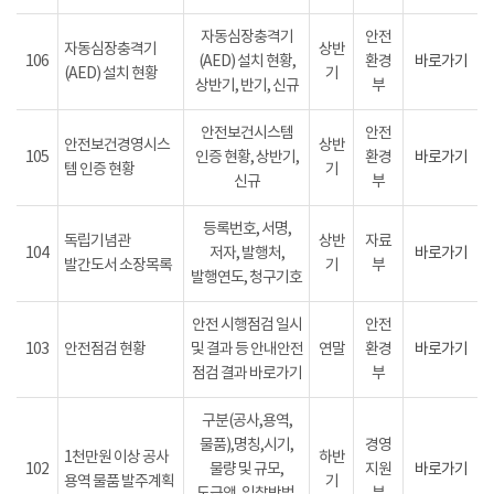
자동심장충격기
안전
자동심장충격기
상반
106
(AED) 설치 현황,
환경
바로가기
(AED) 설치 현황
기
상반기, 반기, 신규
부
안전보건시스템
안전
안전보건경영시스
상반
105
인증 현황, 상반기,
환경
바로가기
템 인증 현황
기
신규
부
등록번호, 서명,
독립기념관
상반
자료
104
저자, 발행처,
바로가기
발간도서 소장목록
기
부
발행연도, 청구기호
안전 시행점검 일시
안전
103
안전점검 현황
및 결과 등 안내안전
연말
환경
바로가기
점검 결과 바로가기
부
구분(공사,용역,
물품),명칭,시기,
경영
1천만원 이상 공사
하반
102
물량 및 규모,
지원
바로가기
용역 물품 발주계획
기