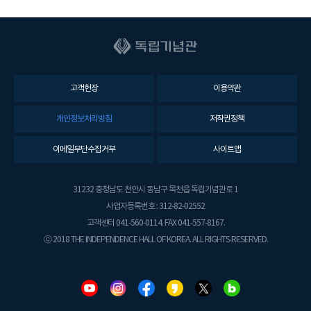
고객헌장
이용약관
개인정보처리방침
저작권정책
이메일무단수집거부
사이트맵
31232 충청남도 천안시 동남구 목천읍 독립기념관로 1
사업자등록번호 : 312-82-02552
고객센터 041-560-0114. FAX 041-557-8167.
ⓒ 2018 THE INDEPENDENCE HALL OF KOREA. ALL RIGHTS RESERVED.