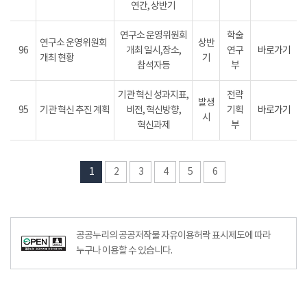
연간, 상반기
연구소 운영위원회
학술
연구소 운영위원회
상반
96
개최 일시,장소,
연구
바로가기
개최 현황
기
참석자등
부
기관 혁신 성과지표,
전략
발생
95
기관 혁신 추진 계획
비전, 혁신방향,
기획
바로가기
시
혁신과제
부
1
2
3
4
5
6
공공누리의 공공저작물 자유이용허락 표시제도에 따라
누구나 이용할 수 있습니다.