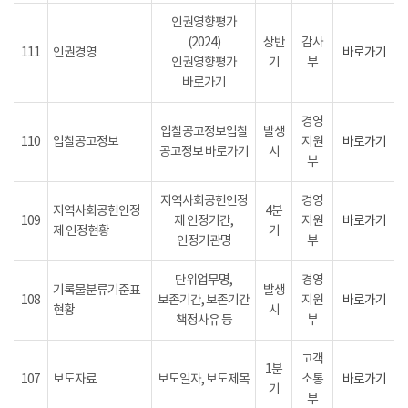
인권영향평가
(2024)
상반
감사
111
인권경영
바로가기
인권영향평가
기
부
바로가기
경영
입찰공고정보입찰
발생
110
입찰공고정보
지원
바로가기
공고정보 바로가기
시
부
지역사회공헌인정
경영
지역사회공헌인정
4분
109
제 인정기간,
지원
바로가기
제 인정현황
기
인정기관명
부
단위업무명,
경영
기록물분류기준표
발생
108
보존기간, 보존기간
지원
바로가기
현황
시
책정사유 등
부
고객
1분
107
보도자료
보도일자, 보도제목
소통
바로가기
기
부