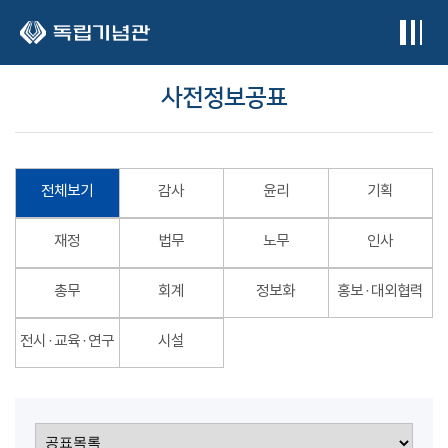
본문 바로가기
사전정보공표
전체보기
감사
윤리
기획
재정
법무
노무
인사
총무
회계
정보화
홍보 · 대외협력
전시 · 교육 · 연구
시설