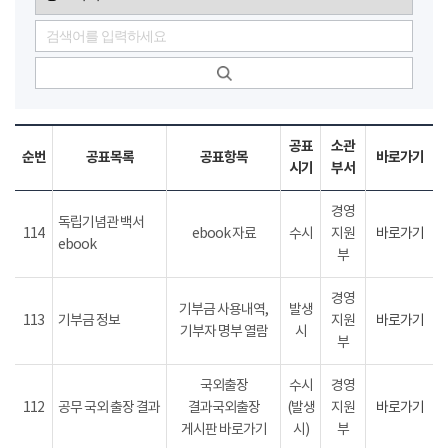
공표
소관
순번
공표목록
공표항목
바로가기
시기
부서
경영
독립기념관 백서
114
ebook 자료
수시
지원
바로가기
ebook
부
경영
기부금 사용내역,
발생
113
기부금 정보
지원
바로가기
기부자 명부 열람
시
부
국외출장
수시
경영
112
공무 국외 출장 결과
결과국외출장
(발생
지원
바로가기
게시판 바로가기
시)
부