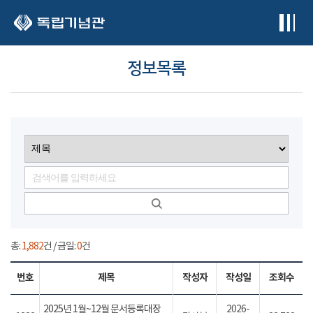
본문 바로가기
정보목록
총:
1,882
건 / 금일:
0
건
번호
제목
작성자
작성일
조회수
2025년 1월~12월 문서등록대장
2026-