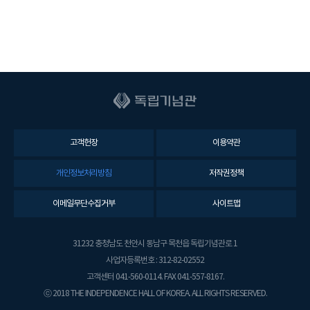
고객헌장
이용약관
개인정보처리방침
저작권정책
이메일무단수집거부
사이트맵
31232 충청남도 천안시 동남구 목천읍 독립기념관로 1
사업자등록번호 : 312-82-02552
고객센터 041-560-0114. FAX 041-557-8167.
ⓒ 2018 THE INDEPENDENCE HALL OF KOREA. ALL RIGHTS RESERVED.