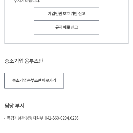
주시기 바랍니다.
기업민원 보호 위반 신고
규제 애로 신고
중소기업 옴부즈만
중소기업 옴부즈만 바로가기
담당 부서
독립기념관 경영지원부 : 041-560-0234, 0236