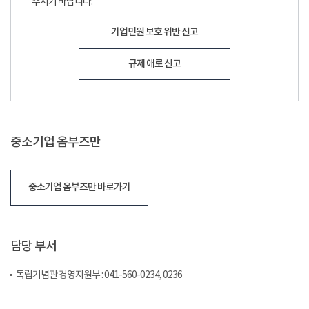
주시기 바랍니다.
기업민원 보호 위반 신고
규제 애로 신고
중소기업 옴부즈만
중소기업 옴부즈만 바로가기
담당 부서
독립기념관 경영지원부 : 041-560-0234, 0236