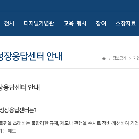
전시
디지털기념관
교육·행사
참여
소장자료
성장응답센터 안내
정보공개
기
장응답센터 안내
성장응답센터는?
불편을 초래하는 불합리한 규제, 제도나 관행을 수시로 정비·개선하여 기업
되는 제도