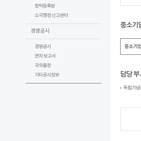
청탁등록방
소극행정 신고센터
중소기
경영공시
중소기업
경영공시
연차 보고서
국외출장
담당 부
기타공시정보
독립기념관 경