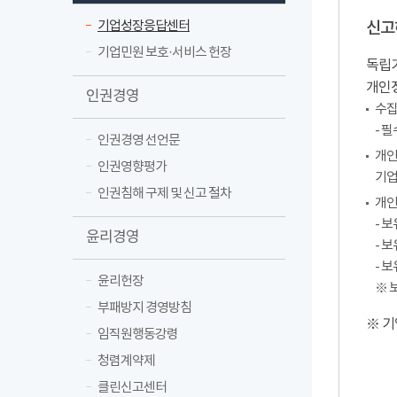
기업성장응답센터
신고
기업민원 보호·서비스 헌장
독립기
개인
인권경영
수집
- 
인권경영 선언문
개인
인권영향평가
기업
인권침해 구제 및 신고 절차
개인
- 
윤리경영
- 
- 
윤리헌장
※ 
부패방지 경영방침
※ 기
임직원행동강령
청렴계약제
클린신고센터