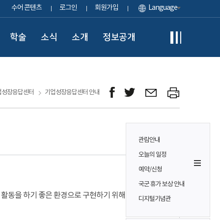
수어 콘텐츠
로그인
회원가입
Language
학술
소식
소개
정보공개
업성장응답센터
기업성장응답센터 안내
관람안내
오늘의 일정
예약/신청
국군 휴가 보상 안내
 활동을 하기 좋은 환경으로 구현하기 위해 설치·
디지털기념관