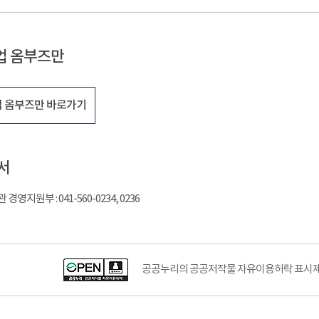
업 옴부즈만
 옴부즈만 바로가기
서
영지원부 : 041-560-0234, 0236
공공누리의 공공저작물 자유이용허락 표시제도