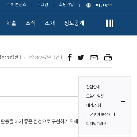
수어 콘텐츠
로그인
회원가입
Language
학술
소식
소개
정보공개
업성장응답센터
기업성장응답센터 안내
관람안내
오늘의 일정
예약/신청
국군 휴가 보상 안내
 활동을 하기 좋은 환경으로 구현하기 위해 설치·
디지털기념관