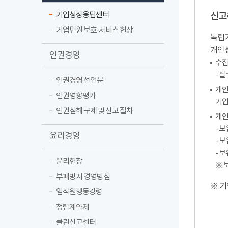
기업성장응답센터
신고
기업민원 보호·서비스 헌장
독립기
개인
인권경영
수집
- 
인권경영 선언문
개인
인권영향평가
기업
인권침해 구제 및 신고 절차
개인
- 
윤리경영
- 
- 
윤리헌장
※ 
부패방지 경영방침
※ 기
임직원행동강령
청렴계약제
클린신고센터