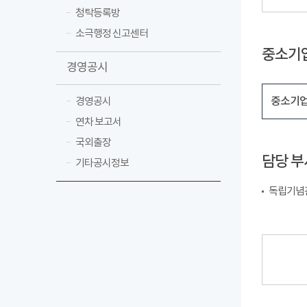
청탁등록방
소극행정 신고센터
중소기
경영공시
중소기업
경영공시
연차 보고서
국외출장
담당 부
기타공시정보
독립기념관 경