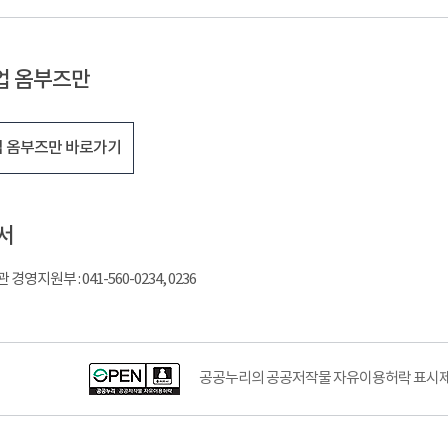
업 옴부즈만
 옴부즈만 바로가기
서
영지원부 : 041-560-0234, 0236
공공누리의 공공저작물 자유이용허락 표시제도