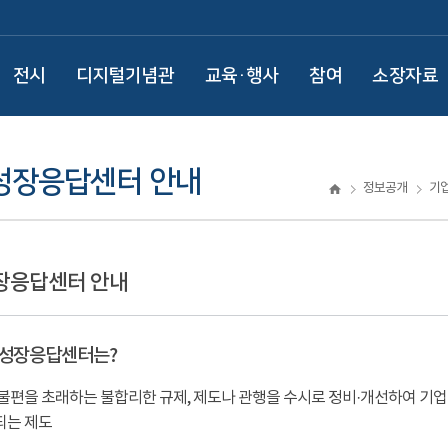
전시
디지털기념관
교육·행사
참여
소장자료
성장응답센터 안내
정보공개
기
장응답센터 안내
성장응답센터는?
불편을 초래하는 불합리한 규제, 제도나 관행을 수시로 정비·개선하여 기업
되는 제도