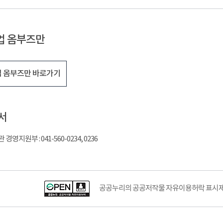
업 옴부즈만
 옴부즈만 바로가기
서
영지원부 : 041-560-0234, 0236
공공누리의 공공저작물 자유이용허락 표시제도