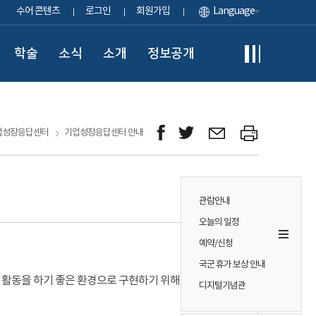
수어 콘텐츠
로그인
회원가입
Language
학술
소식
소개
정보공개
업성장응답센터
기업성장응답센터 안내
관람안내
오늘의 일정
예약/신청
국군 휴가 보상 안내
 활동을 하기 좋은 환경으로 구현하기 위해 설치·
디지털기념관