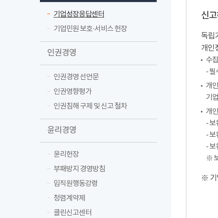
기업성장응답센터
신고
기업민원 보호·서비스 헌장
독립기
개인
인권경영
수집
- 
인권경영 선언문
개인
인권영향평가
기업
인권침해 구제 및 신고 절차
개인
- 
윤리경영
- 
- 
윤리헌장
※ 
부패방지 경영방침
※ 기
임직원행동강령
청렴계약제
클린신고센터