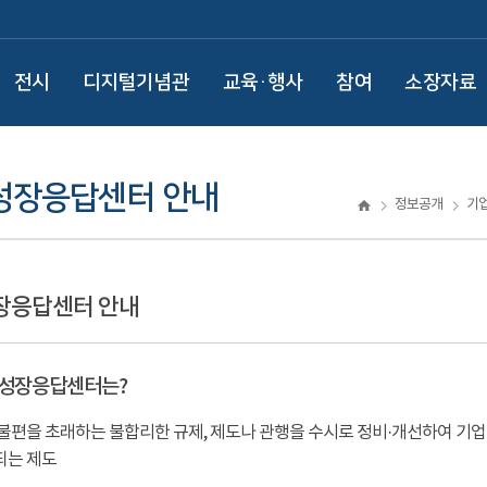
전시
디지털기념관
교육·행사
참여
소장자료
성장응답센터 안내
정보공개
기
장응답센터 안내
성장응답센터는?
불편을 초래하는 불합리한 규제, 제도나 관행을 수시로 정비·개선하여 기업
되는 제도