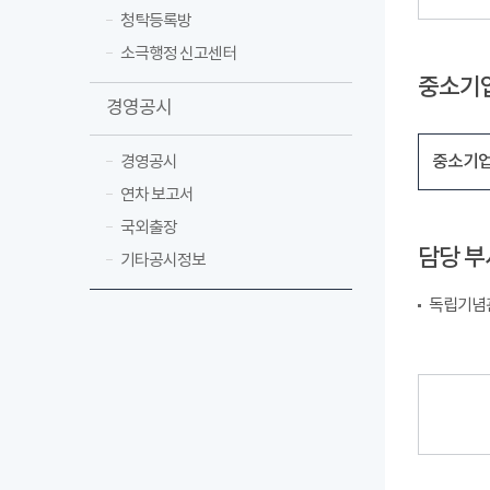
청탁등록방
소극행정 신고센터
중소기
경영공시
중소기업
경영공시
연차 보고서
국외출장
담당 부
기타공시정보
독립기념관 경