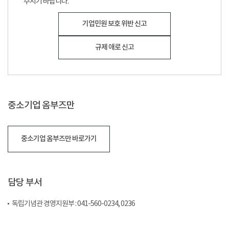
주시기 바랍니다.
기업민원 보호 위반 신고
규제 애로 신고
중소기업 옴부즈만
중소기업 옴부즈만 바로가기
담당 부서
독립기념관 경영지원부 : 041-560-0234, 0236