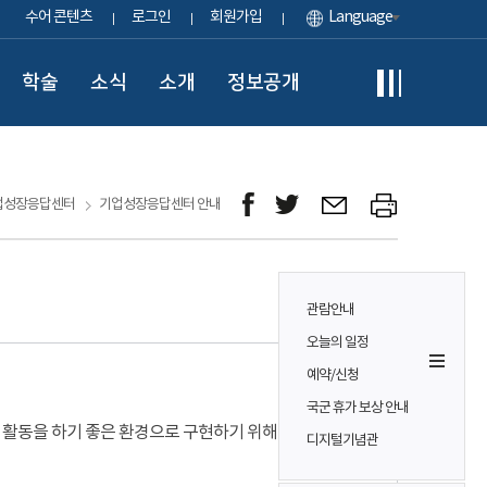
수어 콘텐츠
로그인
회원가입
Language
학술
소식
소개
정보공개
업성장응답센터
기업성장응답센터 안내
관람안내
오늘의 일정
예약/신청
국군 휴가 보상 안내
 활동을 하기 좋은 환경으로 구현하기 위해 설치·
디지털기념관