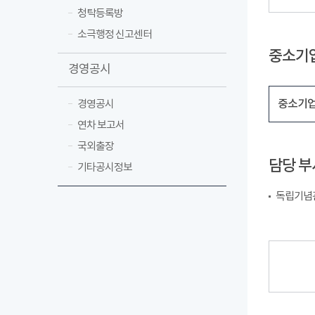
청탁등록방
소극행정 신고센터
중소기
경영공시
중소기업
경영공시
연차 보고서
국외출장
담당 부
기타공시정보
독립기념관 경