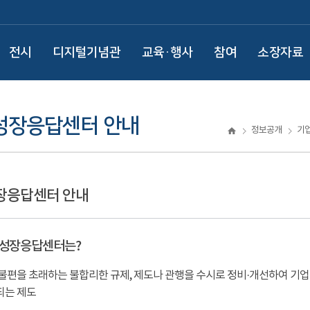
전시
디지털기념관
교육·행사
참여
소장자료
성장응답센터 안내
정보공개
기
장응답센터 안내
성장응답센터는?
불편을 초래하는 불합리한 규제, 제도나 관행을 수시로 정비·개선하여 기업
되는 제도