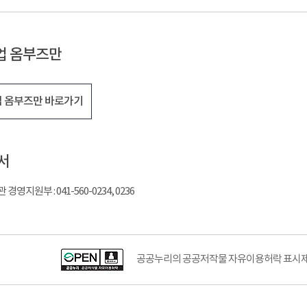
업 옴부즈만
 옴부즈만 바로가기
서
영지원부 : 041-560-0234, 0236
공공누리의 공공저작물 자유이용허락 표시제도