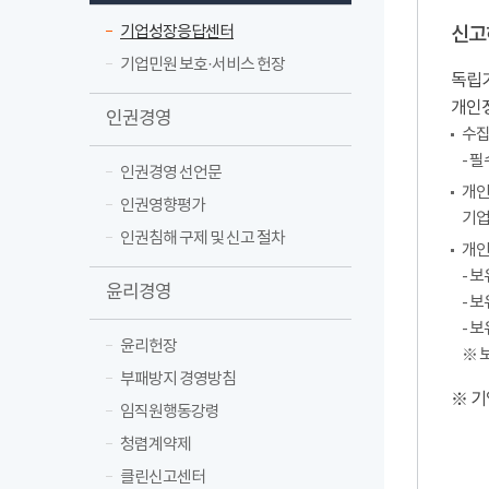
기업성장응답센터
신고
기업민원 보호·서비스 헌장
독립기
개인
인권경영
수집
- 
인권경영 선언문
개인
인권영향평가
기업
인권침해 구제 및 신고 절차
개인
- 
윤리경영
- 
- 
윤리헌장
※ 
부패방지 경영방침
※ 기
임직원행동강령
청렴계약제
클린신고센터